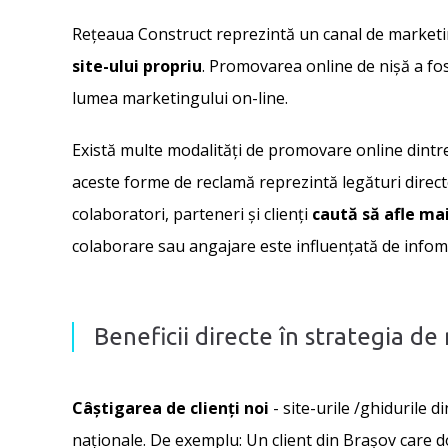
Rețeaua Construct reprezintă un canal de marketin
site-ului propriu
. Promovarea online de nişă a fos
lumea marketingului on-line.
Există multe modalități de promovare online dintre 
aceste forme de reclamă reprezintă legături directe 
colaboratori, parteneri și clienți
caută să afle mai
colaborare sau angajare este influențată de infomaț
Beneficii directe în strategia de
Câștigarea de clienți noi
- site-urile /ghidurile 
naționale. De exemplu: Un client din Brașov care d