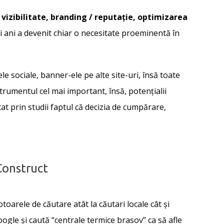
n
vizibilitate, branding / reputație, optimizarea
ii ani a devenit chiar o necesitate proeminentă în
e sociale, banner-ele pe alte site-uri, însă toate
strumentul cel mai important, însă, potențialii
at prin studii faptul că decizia de cumpărare,
Construct
toarele de căutare atât la căutari locale cât și
ogle și caută “centrale termice brasov” ca să afle