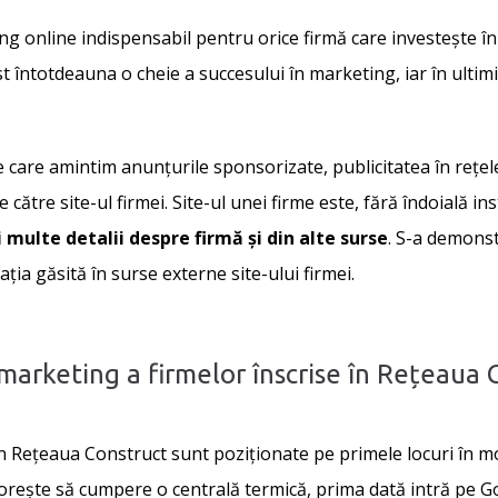
g online indispensabil pentru orice firmă care investește î
t întotdeauna o cheie a succesului în marketing, iar în ultim
care amintim anunțurile sponsorizate, publicitatea în rețelel
către site-ul firmei. Site-ul unei firme este, fără îndoială in
 multe detalii despre firmă și din alte surse
. S-a demonst
ia găsită în surse externe site-ului firmei.
 marketing a firmelor înscrise în Rețeaua 
din Rețeaua Construct sunt poziționate pe primele locuri în mo
orește să cumpere o centrală termică, prima dată intră pe Go