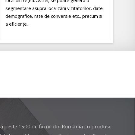
local din rețea. Astfel, se poate genera o
segmentare asupra localizării vizitatorilor, date
demografice, rate de conversie etc., precum și
a eficiențe...
ză peste 1500 de firme din România cu produse