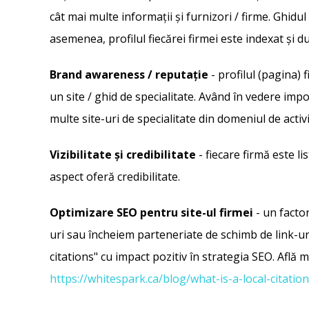
cât mai multe informații și furnizori / firme. Gh
asemenea, profilul fiecărei firmei este indexat și d
Brand awareness / reputație
- profilul (pagina) 
un site / ghid de specialitate.
Având în vedere impor
multe site-uri de specialitate din domeniul de acti
Vizibilitate și credibilitate
- fiecare firmă este l
aspect oferă credibilitate.
Optimizare SEO pentru site-ul firmei
- un factor
uri sau încheiem parteneriate de schimb de link-uri 
citations" cu impact pozitiv în strategia SEO. Află 
https://whitespark.ca/blog/what-is-a-local-citation