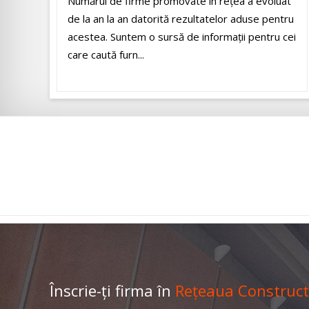
Numărul de firme promovate în rețea a evoluat
de la an la an datorită rezultatelor aduse pentru
acestea. Suntem o sursă de informații pentru cei
care caută furn...
Înscrie-ți firma în
Rețeaua Construct