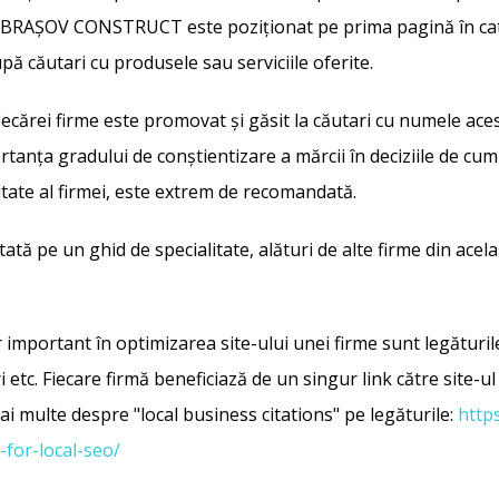
idul BRAȘOV CONSTRUCT este poziționat pe prima pagină în cat
upă căutari cu produsele sau serviciile oferite.
fiecărei firme este promovat și găsit la căutari cu numele aces
tanța gradului de conștientizare a mărcii în deciziile de c
vitate al firmei, este extrem de recomandată.
istată pe un ghid de specialitate, alături de alte firme din ac
 important în optimizarea site-ului unei firme sunt legăturile 
etc. Fiecare firmă beneficiază de un singur link către site-ul 
mai multe despre "local business citations" pe legăturile:
http
-for-local-seo/