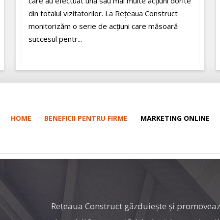
care au efectuat una sau mai multe acțiuni dorite
din totalul vizitatorilor. La Rețeaua Construct
monitorizăm o serie de acțiuni care măsoară
succesul pentr...
HOME
BENEFICII PENTRU FIRME
MARKETING ONLINE
Rețeaua Construct găzduiește și promovea