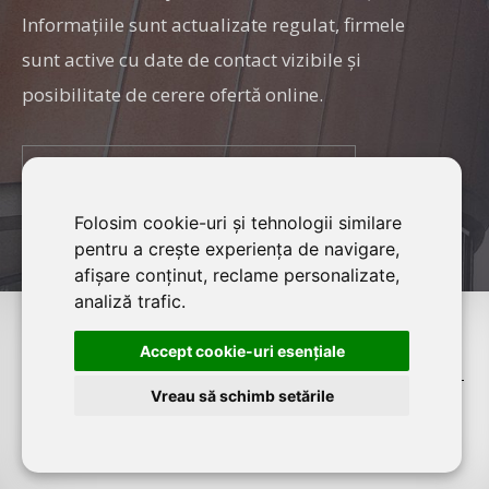
Informaţiile sunt actualizate regulat, firmele
sunt active cu date de contact vizibile şi
posibilitate de cerere ofertă online.
ÎNSCRIERE FIRMĂ
Folosim cookie-uri și tehnologii similare
pentru a crește experiența de navigare,
afișare conținut, reclame personalizate,
analiză trafic.
©2026 REȚEAUA CONSTRUCT este un serviciu de promovare
Accept cookie-uri esenţiale
online pentru firme.
Proiect digital dezvoltat de
LIVE COMMUNICATIONS SRL
, Cluj-
Vreau să schimb setările
Napoca J12/4191/2006, RO19492087, Capital Social 5000 LEI