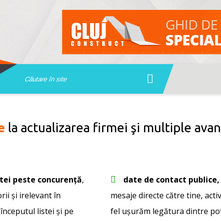
e
la actualizarea firmei şi multiple avan
stei peste concurență
,
date de contact publice, 
ii și irelevant în
mesaje directe către tine, activ
 începutul listei și pe
fel ușurăm legătura dintre pote