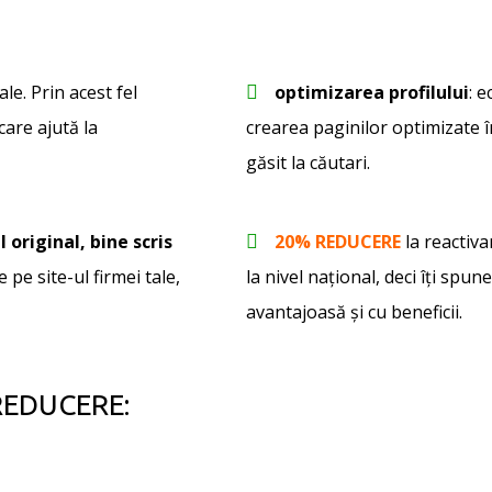
ale. Prin acest fel
optimizarea profilului
: 
care ajută la
crearea paginilor optimizate în
găsit la căutari.
l original, bine scris
20% REDUCERE
la reactiv
 pe site-ul firmei tale,
la nivel național, deci îţi spun
avantajoasă şi cu beneficii.
 REDUCERE: