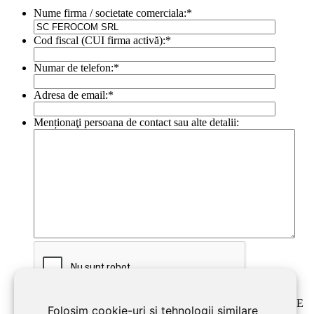
Nume firma / societate comerciala:
*
Cod fiscal (CUI firma activă):
*
Numar de telefon:
*
Adresa de email:
*
Menționaţi persoana de contact sau alte detalii:
Sunt de acord cu trimiterea datelor de mai sus către LIVE
Folosim cookie-uri și tehnologii similare