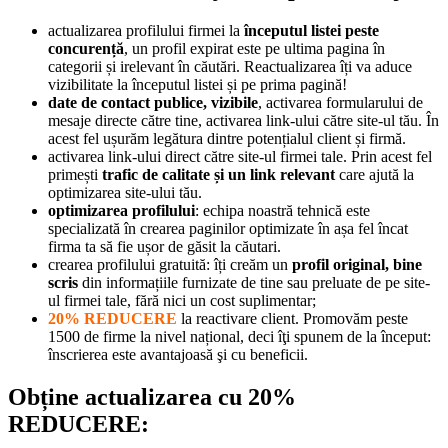
actualizarea profilului firmei la
începutul listei peste
concurență
, un profil expirat este pe ultima pagina în
categorii și irelevant în căutări. Reactualizarea îți va aduce
vizibilitate la începutul listei și pe prima pagină!
date de contact publice, vizibile
, activarea formularului de
mesaje directe către tine, activarea link-ului către site-ul tău. În
acest fel ușurăm legătura dintre potențialul client și firmă.
activarea link-ului direct către site-ul firmei tale. Prin acest fel
primești
trafic de calitate și un link relevant
care ajută la
optimizarea site-ului tău.
optimizarea profilului
: echipa noastră tehnică este
specializată în crearea paginilor optimizate în așa fel încat
firma ta să fie ușor de găsit la căutari.
crearea profilului gratuită: îți creăm un
profil original, bine
scris
din informațiile furnizate de tine sau preluate de pe site-
ul firmei tale, fără nici un cost suplimentar;
20% REDUCERE
la reactivare client. Promovăm peste
1500 de firme la nivel național, deci îţi spunem de la început:
înscrierea este avantajoasă şi cu beneficii.
Obține actualizarea cu 20%
REDUCERE: