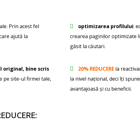
ale. Prin acest fel
optimizarea profilului
: 
care ajută la
crearea paginilor optimizate în
găsit la căutari.
l original, bine scris
20% REDUCERE
la reactiv
 pe site-ul firmei tale,
la nivel național, deci îţi spun
avantajoasă şi cu beneficii.
 REDUCERE: