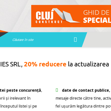
ES SRL,
20% reducere
la actualizarea 
stei peste concurență
,
date de contact publice, 
ii și irelevant în
mesaje directe către tine, activ
 începutul listei și pe
fel ușurăm legătura dintre pote