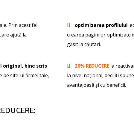
ale. Prin acest fel
optimizarea profilului
: 
care ajută la
crearea paginilor optimizate în
găsit la căutari.
l original, bine scris
20% REDUCERE
la reactiv
 pe site-ul firmei tale,
la nivel național, deci îţi spun
avantajoasă şi cu beneficii.
 REDUCERE: