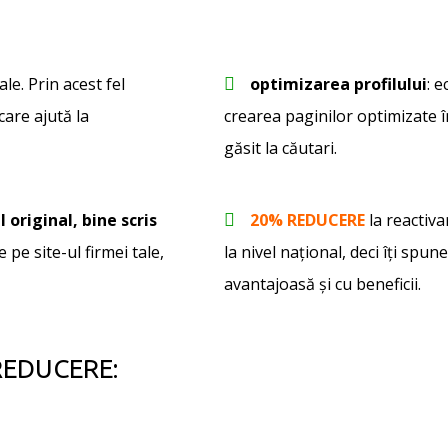
ale. Prin acest fel
optimizarea profilului
: 
care ajută la
crearea paginilor optimizate în
găsit la căutari.
l original, bine scris
20% REDUCERE
la reactiv
 pe site-ul firmei tale,
la nivel național, deci îţi spun
avantajoasă şi cu beneficii.
 REDUCERE: