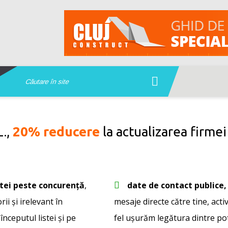
L.,
20% reducere
la actualizarea firmei
stei peste concurență
,
date de contact publice, 
ii și irelevant în
mesaje directe către tine, activ
 începutul listei și pe
fel ușurăm legătura dintre pote